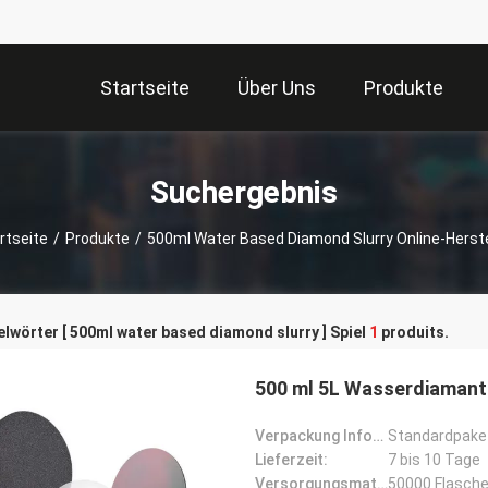
Startseite
Über Uns
Produkte
Suchergebnis
rtseite
/
Produkte
/
500ml Water Based Diamond Slurry Online-Herste
lwörter [ 500ml water based diamond slurry ] Spiel
1
produits.
500 ml 5L Wasserdiamant
Verpackung Informationen:
Standardpaket
Lieferzeit:
7 bis 10 Tage
Versorgungsmaterial-Fähigkeit:
50000 Flasch