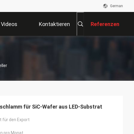
German
Videos
Kontaktieren
Referenzen
Sie Uns
ller
schlamm für SiC-Wafer aus LED-Substrat
 für den Export
en pro Monat