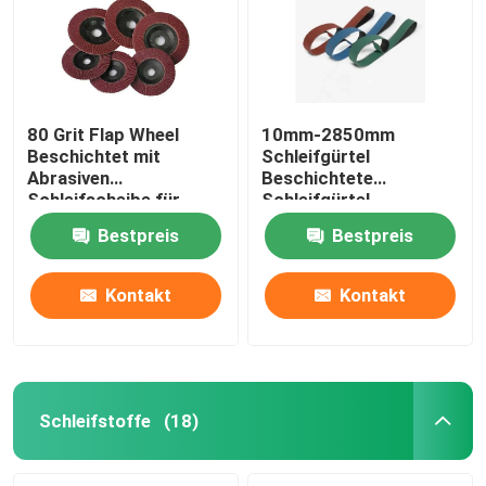
80 Grit Flap Wheel
10mm-2850mm
Beschichtet mit
Schleifgürtel
Abrasiven
Beschichtete
Schleifscheibe für
Schleifgürtel
vielseitiges Schleifen
Schleifgürtel für Metall
Bestpreis
Bestpreis
Kontakt
Kontakt
Zu Hause
Produkte
Schleifstoffe
(18)
Videos