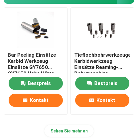
Elektroplattierte Werkzeuge
Lagerteile
Diamantschlamm
Bar Peeling Einsätze
Tieflochbohrwerkzeuge
Karbid Werkzeug
Karbidwerkzeug
Einsätze GY7650
Einsätze Reaming-
Einzelkristalliner Diamant
GY7659 Hohe Härte
Bohrmaschine
Stahl
Bestpreis
Bestpreis
Präzisionsmessgeräte
Kontakt
Kontakt
Salzbad-Nitridierung
Sehen Sie mehr an
Verbrauchsmaterialien für Halbleiter