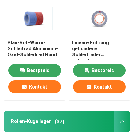
Über uns
Werksbesichtigung
Blau-Rot-Wurm-
Lineare Führung
Schleifrad Aluminium-
gebundene
Oxid-Schleifrad Rund
Schleifräder
Qualitätskontrolle
gebundene
Schleifräder Grau
Bestpreis
Bestpreis
Kontakt mit uns
Kontakt
Kontakt
Bitte um ein Angebot
Industrieabrasive
Rollen-Kugellager
(37)
Beschichtete Abrasive