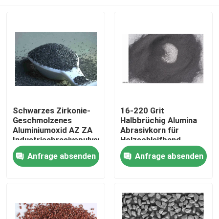
Schwarzes Zirkonie-
16-220 Grit
Geschmolzenes
Halbbrüchig Alumina
Aluminiumoxid AZ ZA
Abrasivkorn für
Industrieabrasivepulver
Holzschleifband
Zu Hause
Anfrage absenden
Anfrage absenden
Produkte
Videos