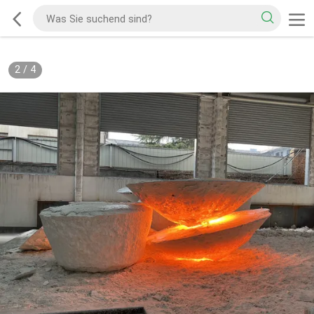
2
/
4