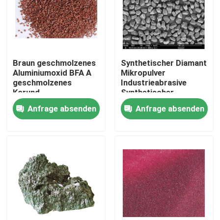
Über uns
Werksbesichtigung
Braun geschmolzenes
Synthetischer Diamant
Aluminiumoxid BFA A
Mikropulver
geschmolzenes
Industrieabrasive
Qualitätskontrolle
Korund
Synthetischer
Abrasivindustrie
Diamantgrit
Anfrage absenden
Anfrage absenden
Kontakt mit uns
Bitte um ein Angebot
Industrieabrasive
Beschichtete Abrasive