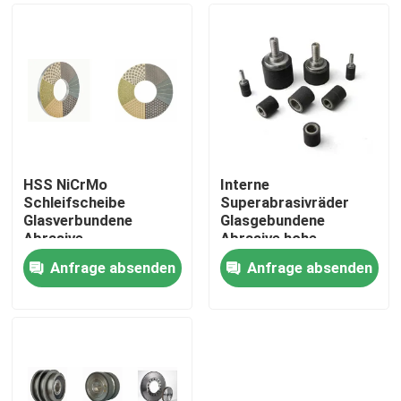
HSS NiCrMo
Interne
Schleifscheibe
Superabrasivräder
Glasverbundene
Glasgebundene
Abrasive
Abrasive hohe
Schleifsteinrad
Präzision
Anfrage absenden
Anfrage absenden
Zu Hause
Produkte
Videos