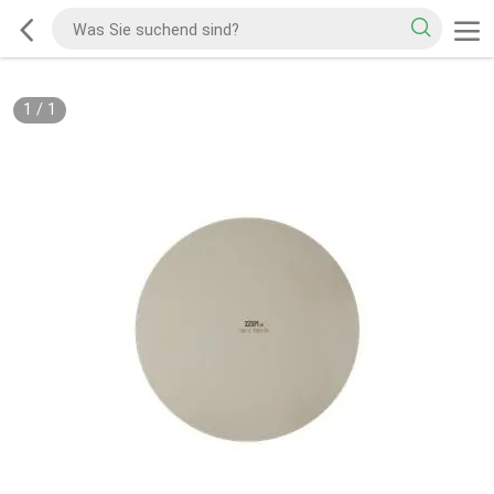
1
/
1