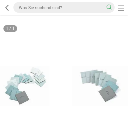
1
/
1